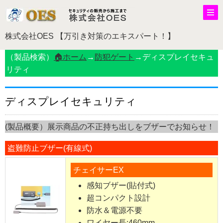
株式会社OES 【万引き対策のエキスパート！】
（製品検索）
🏠ホーム
→
防犯ゲート
→ディスプレイセキュ
リティ
ディスプレイセキュリティ
(製品概要）展示商品の不正持ち出しをブザーでお知らせ！
盗難防止ブザー(有線式)
チェイサーEX
感知ブザー(貼付式)
超コンパクト設計
防水＆電源不要
ワイヤー長:460mm